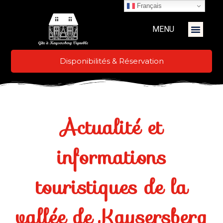
Français
MENU
Disponibilités & Réservation
Actualité et
informations
touristiques de la
vallée de Kaysersberg