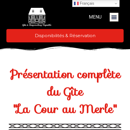
Français
MENU
Disponibilités & Réservation
Présentation complète
du Gîte
"La Cour au Merle"