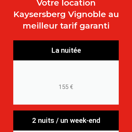
Votre location
Kaysersberg Vignoble au
meilleur tarif garanti
La nuitée
155 €
2 nuits / un week-end