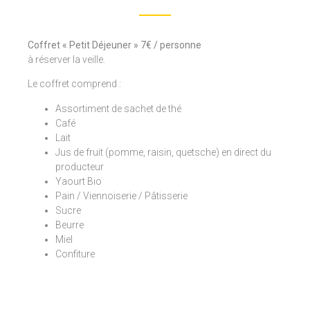
Coffret « Petit Déjeuner » 7€ / personne
à réserver la veille.
Le coffret comprend :
Assortiment de sachet de thé
Café
Lait
Jus de fruit (pomme, raisin, quetsche) en direct du
producteur
Yaourt Bio
Pain / Viennoiserie / Pâtisserie
Sucre
Beurre
Miel
Confiture