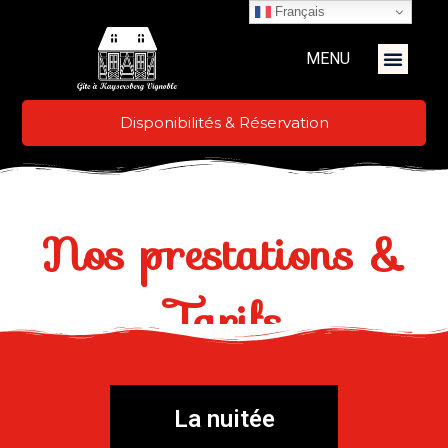
Français
MENU
Disponibilités & Réservation
Nos prestations &
Tarifs
La nuitée